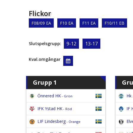
Flickor
F08/09 EA
F10 EA
F11 EA
F10/11 EB
9-12
13-17
Slutspelsgrupp:
Kval.omgångar
Grupp 1
Gru
Önnered HK
Hk 
- Grön
IFK Ystad HK
IF 
- Röd
LIF Lindesberg
Elv
- Orange