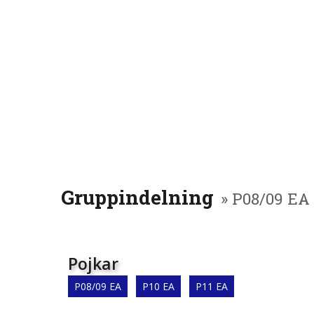
Gruppindelning
» P08/09 EA
Pojkar
P08/09 EA
P10 EA
P11 EA