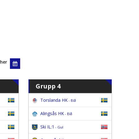
her
Grupp 4
Torslanda HK
- Blå
Alingsås HK
- Blå
Ski IL:1
- Gul