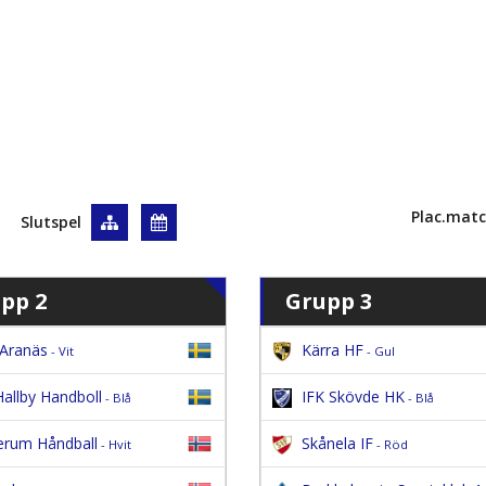
Plac.matc
Slutspel
pp 2
Grupp 3
Aranäs
Kärra HF
- Vit
- Gul
Hallby Handboll
IFK Skövde HK
- Blå
- Blå
erum Håndball
Skånela IF
- Hvit
- Röd