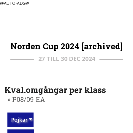
@AUTO-ADS@
Norden Cup 2024 [archived]
27 TILL 30 DEC 2024
Kval.omgångar per klass
» P08/09 EA
Pojkar