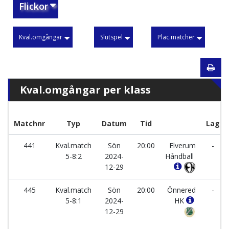
Flickor
Kval.omgångar
Slutspel
Plac.matcher
Kval.omgångar per klass
Matchnr
Typ
Datum
Tid
Lag
441
Kval.match
Sön
20:00
Elverum
-
5-8:2
2024-
Håndball
12-29
445
Kval.match
Sön
20:00
Önnered
-
5-8:1
2024-
HK
12-29