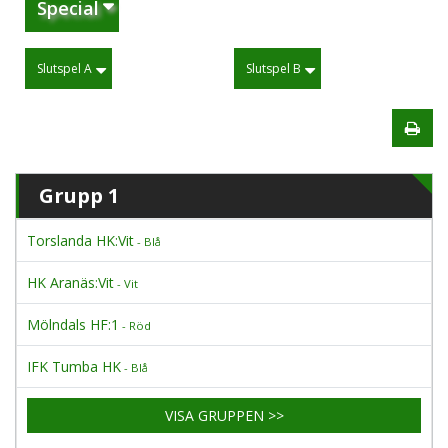
Special
Slutspel A
Slutspel B
Grupp 1
Torslanda HK:Vit
- Blå
HK Aranäs:Vit
- Vit
Mölndals HF:1
- Röd
IFK Tumba HK
- Blå
VISA GRUPPEN >>