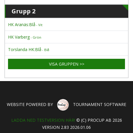
Grupp 2
HK Aranäs:Blå
- Vit
HK Varberg
- Grön
Torslanda HK:Blå
- Blå
VISA GRUPPEN >>
WEBSITE POWERED BY
TOURNAMENT SOFTWARE
LADDA NED TESTVERSION HÄR!
© (C) PROCUP AB 2026
VERSION 2.83 2026.01.06