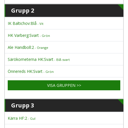
Grupp 2
IK Baltichov:Blå
- Vit
HK Varberg:Svart
- Grön
Ale Handboll:2
- Orange
Särökometerna HK:Svart
- Blå-svart
Önnereds HK:Svart
- Grön
VISA GRUPPEN >>
Grupp 3
Kärra HF:2
- Gul