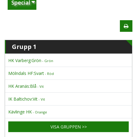
Special
Grupp 1
HK Varberg:Grön
- Grön
Mölndals HF:Svart
- Röd
HK Aranäs:Blå
- Vit
IK Baltichov:Vit
- Vit
Kävlinge HK
- Orange
VISA GRUPPEN >>