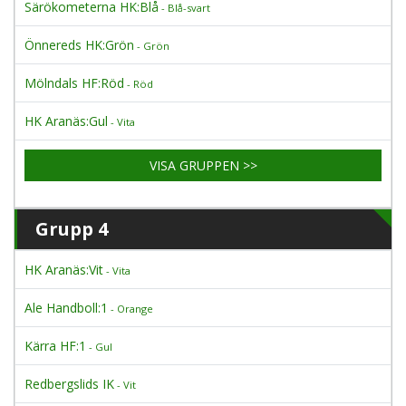
Särökometerna HK:Blå
- Blå-svart
Önnereds HK:Grön
- Grön
Mölndals HF:Röd
- Röd
HK Aranäs:Gul
- Vita
VISA GRUPPEN >>
Grupp 4
HK Aranäs:Vit
- Vita
Ale Handboll:1
- Orange
Kärra HF:1
- Gul
Redbergslids IK
- Vit