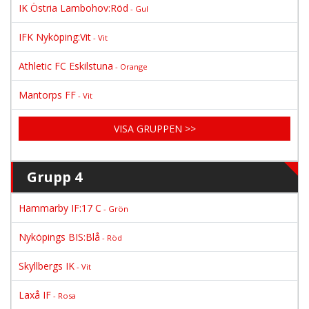
IK Östria Lambohov:Röd
- Gul
IFK Nyköping:Vit
- Vit
Athletic FC Eskilstuna
- Orange
Mantorps FF
- Vit
VISA GRUPPEN >>
Grupp 4
Hammarby IF:17 C
- Grön
Nyköpings BIS:Blå
- Röd
Skyllbergs IK
- Vit
Laxå IF
- Rosa