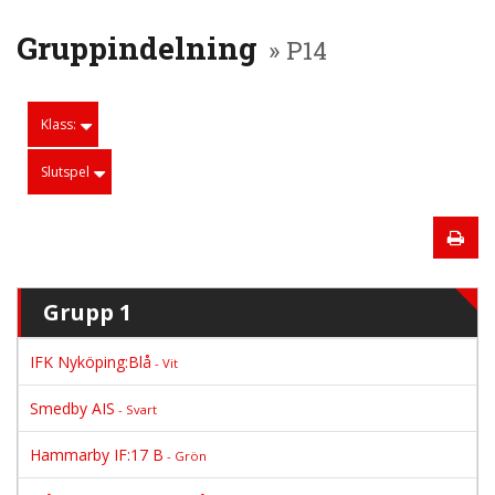
Gruppindelning
» P14
Klass:
Slutspel
Grupp 1
IFK Nyköping:Blå
- Vit
Smedby AIS
- Svart
Hammarby IF:17 B
- Grön