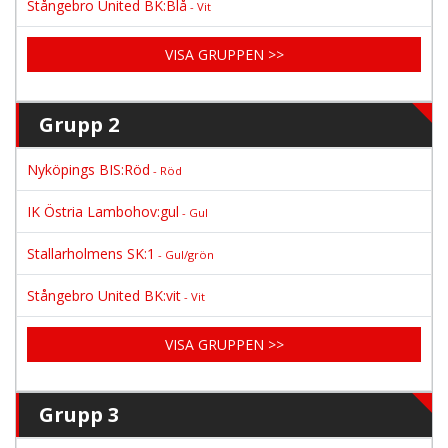
Stångebro United BK:Blå
- Vit
VISA GRUPPEN >>
Grupp 2
Nyköpings BIS:Röd
- Röd
IK Östria Lambohov:gul
- Gul
Stallarholmens SK:1
- Gul/grön
Stångebro United BK:vit
- Vit
VISA GRUPPEN >>
Grupp 3