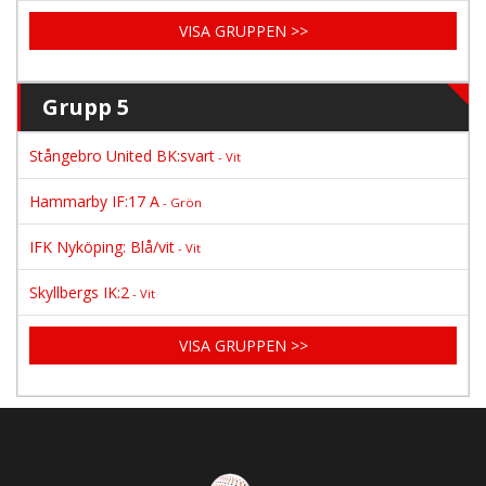
VISA GRUPPEN >>
Grupp 5
Stångebro United BK:svart
- Vit
Hammarby IF:17 A
- Grön
IFK Nyköping: Blå/vit
- Vit
Skyllbergs IK:2
- Vit
VISA GRUPPEN >>