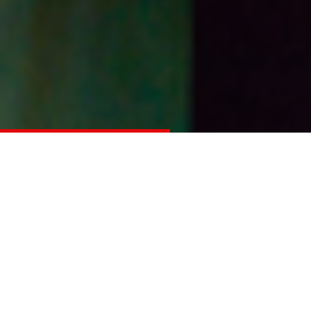
Huvudnyheter
Östergötland dominerade
lottdragningen på söndagen
4 Feb 24
admin