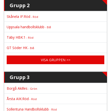
Grupp 2
Skånela IF:Röd
- Röd
Uppsala handbollsklubb
- Blå
Täby HBK:1
- Röd
GT Söder HK
- Blå
VISA GRUPPEN >>
Grupp 3
Borgå Akilles
- Grön
Årsta AIK:Röd
- Röd
Sollentuna Handbollsklubb
- Röd