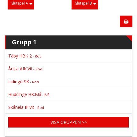
Slutspel A
Slutspel B
Grupp 1
Täby HBK 2
- Röd
Årsta AIK:Vit
- Röd
Lidingö SK
- Röd
Huddinge HK:Blå
- Blå
Skånela IF:Vit
- Röd
VISA GRUPPEN >>