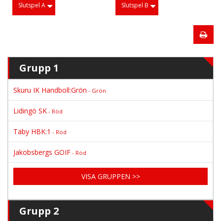
Slutspel A
Slutspel B
Grupp 1
Skuru IK Handboll:Grön
- Grön
Lidingö SK
- Röd
Täby HBK:1
- Röd
Jakobsbergs GOIF
- Röd
VISA GRUPPEN >>
Grupp 2