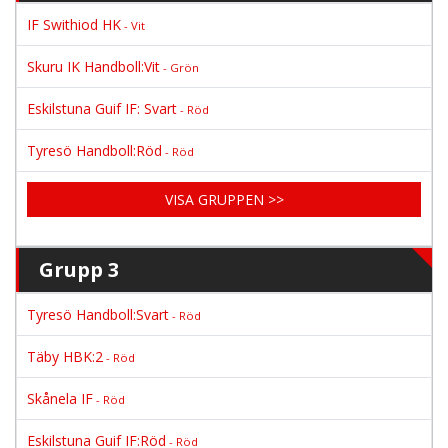
IF Swithiod HK
- Vit
Skuru IK Handboll:Vit
- Grön
Eskilstuna Guif IF: Svart
- Röd
Tyresö Handboll:Röd
- Röd
VISA GRUPPEN >>
Grupp 3
Tyresö Handboll:Svart
- Röd
Täby HBK:2
- Röd
Skånela IF
- Röd
Eskilstuna Guif IF:Röd
- Röd