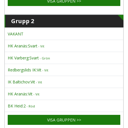
VISA GRUPPEN >>
Grupp 2
VAKANT
HK Aranäs:Svart
- Vit
HK Varberg:Svart
- Grön
Redbergslids IK:Vit
- Vit
IK Baltichov:Vit
- Vit
HK Aranäs:Vit
- Vit
BK Heid:2
- Röd
VISA GRUPPEN >>