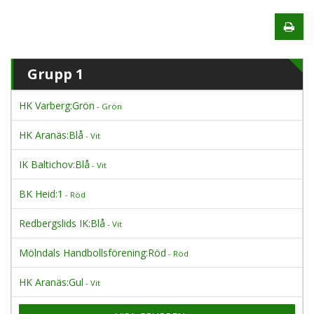
Grupp 1
HK Varberg:Grön
- Grön
HK Aranäs:Blå
- Vit
IK Baltichov:Blå
- Vit
BK Heid:1
- Röd
Redbergslids IK:Blå
- Vit
Mölndals Handbollsförening:Röd
- Röd
HK Aranäs:Gul
- Vit