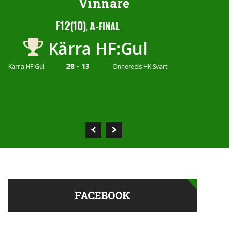
Vinnare
F12(10)
F12(1
A-FINAL
,
ärra HF:Gul
IK 
28 - 13
12
Önnereds HK:Svart
IK Lågan:1
FACEBOOK