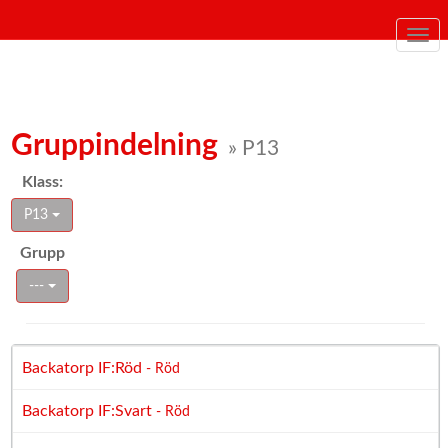
Togg
navi
Gruppindelning
» P13
Klass:
P13
Grupp
---
Backatorp IF:Röd
- Röd
Backatorp IF:Svart
- Röd