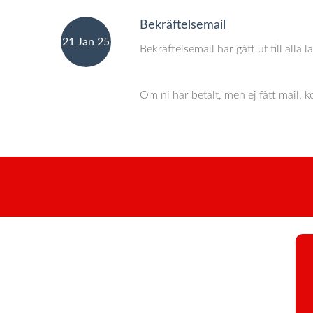
Bekräftelsemail
21 Jan 25
Bekräftelsemail har gått ut till alla l
Om ni har betalt, men ej fått mail,