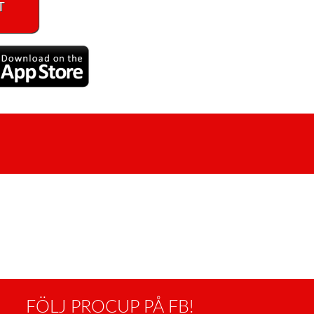
T
FÖLJ PROCUP PÅ FB!