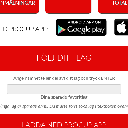
ANMÄLNINGAR
TOTAL
ED PROCUP APP:
FÖLJ DITT LAG
Ange namnet (eller del av) ditt lag och tryck ENTER
Dina sparade favoritlag
(Inga lag är sparade ännu. Du måste först söka lag i textboxen ovan)
LADDA NED PROCUP APP