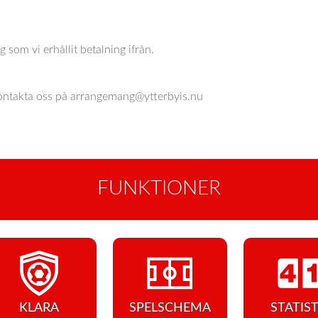
ag som vi erhållit betalning ifrån.
 kontakta oss på arrangemang@ytterbyis.nu
FUNKTIONER
KLARA
SPELSCHEMA
STATIST