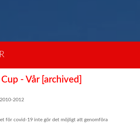
R
y Cup - Vår [archived]
a 2010-2012
get för covid-19 inte gör det möjligt att genomföra