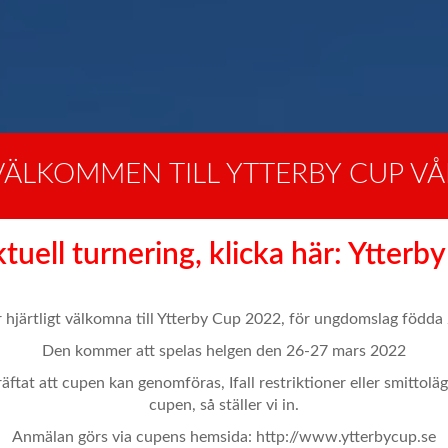
VÄLKOMMEN TILL YTTERBY CUP VÅ
tuell turnering, klicka här: Ytterb
er hjärtligt välkomna till Ytterby Cup 2022, för ungdomslag född
Den kommer att spelas helgen den 26-27 mars 2022
äftat att cupen kan genomföras, Ifall restriktioner eller smittolä
cupen, så ställer vi in.
Anmälan görs via cupens hemsida: http://www.ytterbycup.se