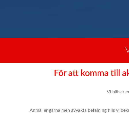
För att komma till ak
Vi hälsar 
Anmäl er gärna men avvakta betalning tills vi bekr