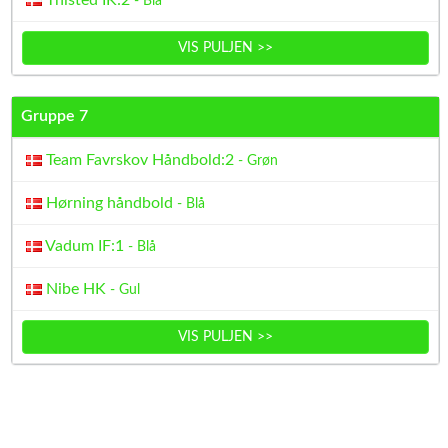
Thisted IK:2
- Blå
VIS PULJEN >>
Gruppe 7
Team Favrskov Håndbold:2
- Grøn
Hørning håndbold
- Blå
Vadum IF:1
- Blå
Nibe HK
- Gul
VIS PULJEN >>