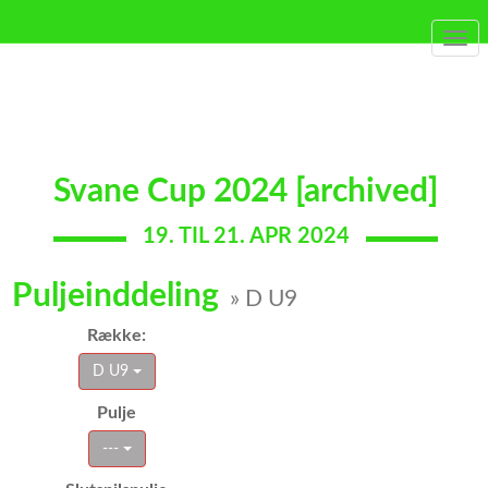
Togg
navi
Svane Cup 2024 [archived]
19. TIL 21. APR 2024
Puljeinddeling
» D U9
Række:
D U9
Pulje
---