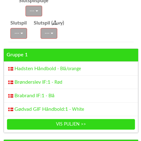
Slutspilspulje
---
Slutspil
Slutspil (
vy)
---
---
Gruppe 1
Hadsten Håndbold
- Blå/orange
Brønderslev IF:1
- Rød
Brabrand IF:1
- Blå
Gødvad GIF Håndbold:1
- White
VIS PULJEN >>