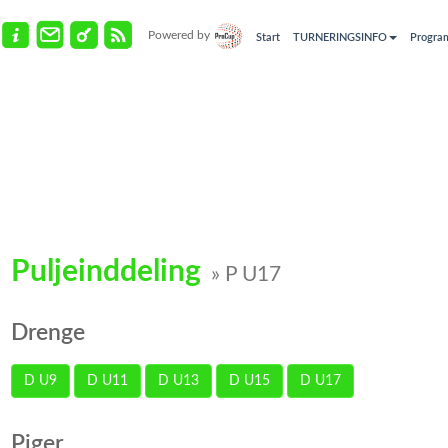
Powered by
Start
TURNERINGSINFO
Progra
Puljeinddeling
» P U17
Drenge
D U9
D U11
D U13
D U15
D U17
Piger