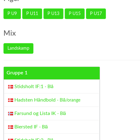
P U9
P U11
P U13
P U15
P U17
Mix
Landskamp
Gruppe 1
Stidsholt IF:1
- Blå
Hadsten Håndbold
- Blå/orange
Farsund og Lista IK
- Blå
Biersted IF
- Blå