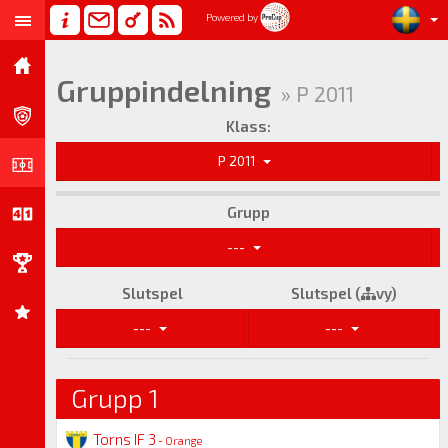
Powered by
Gruppindelning
» P 2011
Klass:
P 2011
Grupp
---
Slutspel
Slutspel (
vy)
---
---
Grupp 1
Torns IF 3
- Orange