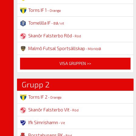
Torns IF 1
- Orange
Tomelilla IF
- Blå/vit
Skanör Falsterbo Röd
- Röd
Malmö Futsal Sportsällskap
- Mörkblå
VISA GRUPPEN >>
Grupp 2
Torns IF 2
- Orange
Skanör Falsterbo Vit
- Röd
Ifk Simrishamn
- Vit
Borstahusens BK
- Röd