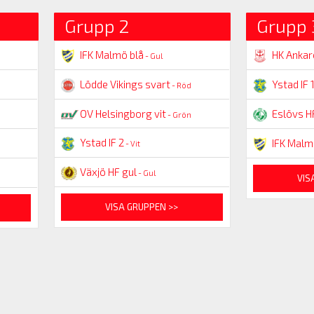
Grupp 2
Grupp 
IFK Malmö blå
HK Ankar
- Gul
Lödde Vikings svart
Ystad IF 
- Röd
OV Helsingborg vit
Eslövs H
- Grön
Ystad IF 2
IFK Malm
- Vit
Växjö HF gul
- Gul
VIS
VISA GRUPPEN >>