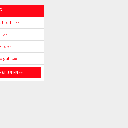
3
et röd
- Röd
1
- Vit
F
- Grön
ö gul
- Gul
A GRUPPEN >>