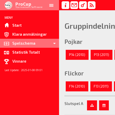
ProCup
Tournament Software
MENY
Gruppindelni
Start
Klara anmälningar
Pojkar
Spelschema
Statistik Totalt
P14 (2010)
P13 (2011)
Vinnare
Last Update : 2025-01-08 09:01
Flickor
F14 (2010)
F13 (2011)
Slutspel A