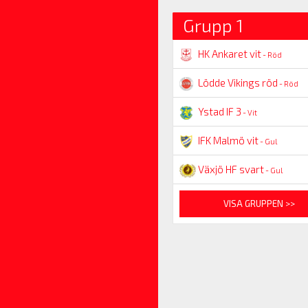
Grupp 1
HK Ankaret vit
- Röd
Lödde Vikings röd
- Röd
Ystad IF 3
- Vit
IFK Malmö vit
- Gul
Växjö HF svart
- Gul
VISA GRUPPEN >>