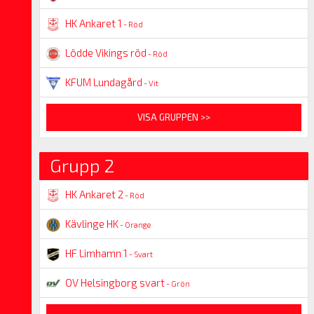
HK Ankaret 1
- Röd
Lödde Vikings röd
- Röd
KFUM Lundagård
- Vit
VISA GRUPPEN >>
Grupp 2
HK Ankaret 2
- Röd
Kävlinge HK
- Orange
HF Limhamn 1
- Svart
OV Helsingborg svart
- Grön