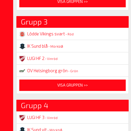
VISA GRUPPEN >>
Grupp 3
Lödde Vikings svart
- Röd
IK Sund blå
- Mörkblå
LUGI HF 2
- Vinröd
OV Helsingborg grön
- Grön
VISA GRUPPEN >>
Grupp 4
LUGI HF 3
- Vinröd
IK Sund vit
- Mörkblå