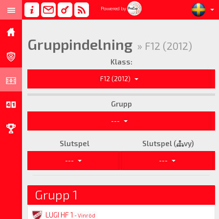
Powered by
Gruppindelning
» F12 (2012)
Klass:
F12 (2012)
Grupp
---
Slutspel
Slutspel (
vy)
---
---
Grupp 1
LUGI HF 1
- Vinröd