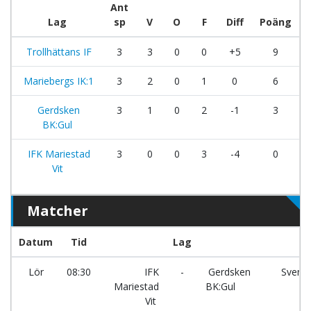
Ant
Lag
sp
V
O
F
Diff
Poäng
Trollhättans IF
3
3
0
0
+5
9
Mariebergs IK:1
3
2
0
1
0
6
Gerdsken
3
1
0
2
-1
3
BK:Gul
IFK Mariestad
3
0
0
3
-4
0
Vit
Matcher
Datum
Tid
Lag
p
Lör
08:30
IFK
-
Gerdsken
Svens
Mariestad
BK:Gul
Ha
Vit