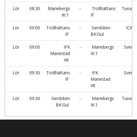
Lör
08:30
Mariebergs
-
Trollhättans
Tunaho
IK:1
IF
Lör
09:00
Trollhättans
-
Gerdsken
ICA 
IF
BK:Gul
ha
Lör
09:00
IFK
-
Mariebergs
Svens
Mariestad
IK:1
Ha
Vit
Lör
09:30
Trollhättans
-
IFK
Svens
IF
Mariestad
Ha
Vit
Lör
09:30
Gerdsken
-
Mariebergs
Tunaho
BK:Gul
IK:1