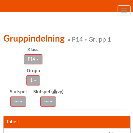
Togg
navi
Gruppindelning
» P14 » Grupp 1
Klass:
P14
Grupp
1
Slutspel
Slutspel (
vy)
---
---
Tabell