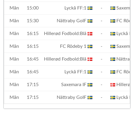
Mån
15:00
Lyckå FF:1
-
Saxemar
Mån
15:30
Nättraby GoIF
-
FC Röde
Mån
16:15
Hillerød Fodbold:Blå
-
Lyckå F
Mån
16:15
FC Rödeby 1
-
Saxemar
Mån
16:45
Hillerød Fodbold:Blå
-
Nättrab
Mån
16:45
Lyckå FF:1
-
FC Röde
Mån
17:15
Saxemara IF
-
Hillerød
Mån
17:15
Nättraby GoIF
-
Lyckå F