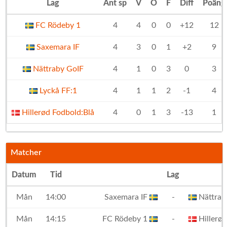
Lag
Ant sp
V
O
F
Diff
Poäng
FC Rödeby 1
4
4
0
0
+12
12
Saxemara IF
4
3
0
1
+2
9
Nättraby GoIF
4
1
0
3
0
3
Lyckå FF:1
4
1
1
2
-1
4
Hillerød Fodbold:Blå
4
0
1
3
-13
1
Matcher
Datum
Tid
Lag
Mån
14:00
Saxemara IF
-
Nättrab
Mån
14:15
FC Rödeby 1
-
Hillerød