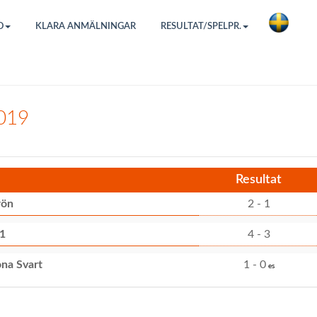
O
KLARA ANMÄLNINGAR
RESULTAT/SPELPR.
019
Resultat
rön
2 - 1
1
4 - 3
na Svart
1 - 0
es