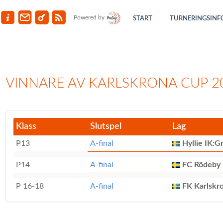
Powered by
START
TURNERINGSINF
VINNARE AV KARLSKRONA CUP 2
Klass
Slutspel
Lag
P13
A-final
Hyllie IK:G
P14
A-final
FC Rödeby 
P 16-18
A-final
FK Karlskro