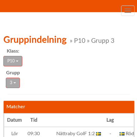
Togg
navi
Gruppindelning
» P10 » Grupp 3
Klass:
P10
Grupp
3
Matcher
Datum
Tid
Lag
Lör
09:30
Nättraby GoIF 1:2
-
Röde