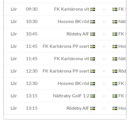
Lör
09:30
FK Karlskrona vit
-
FK Ka
Lör
10:30
Hossmo BK:röd
-
Nättr
Lör
10:45
Rödeby AIF
-
FK Ka
Lör
11:45
FK Karlskrona P9 svart
-
Hoss
Lör
11:45
FK Karlskrona vit
-
Nättr
Lör
12:30
FK Karlskrona P9 svart
-
Röde
Lör
12:30
Hossmo BK:röd
-
FK Ka
Lör
13:15
Nättraby GoIF 1:2
-
FK Ka
Lör
13:15
Rödeby AIF
-
Hoss