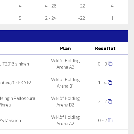
4
4 - 26
-22
4
5
2 - 24
-22
1
Plan
Resultat
Wiklöf Holding
J T2013 sininen
0 - 0
Arena A2
Wiklöf Holding
oGee/GrIFK YJ:2
1 - 4
Arena B1
lsingin Palloseura
Wiklöf Holding
2 - 2
ihreä
Arena B2
Wiklöf Holding
S Mäkinen
0 - 7
Arena A2