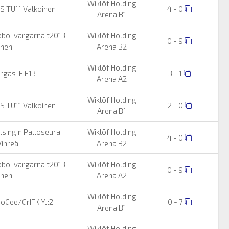
Wiklöf Holding
S TU11 Valkoinen
4 - 0
Arena B1
bbo-vargarna t2013
Wiklöf Holding
0 - 9
inen
Arena B2
Wiklöf Holding
rgas IF F13
3 - 1
Arena A2
Wiklöf Holding
S TU11 Valkoinen
2 - 0
Arena B1
lsingin Palloseura
Wiklöf Holding
4 - 0
ihreä
Arena B2
bbo-vargarna t2013
Wiklöf Holding
0 - 9
inen
Arena A2
Wiklöf Holding
oGee/GrIFK YJ:2
0 - 7
Arena B1
Wiklöf Holding