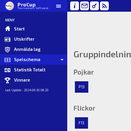
ProCup
Tournament Software
MENY
Start
Utskrifter
Anmälda lag
Gruppindelni
Spelschema
Statistik Totalt
Pojkar
Vinnare
P13
Last Update : 2024-09-30 08:20
Flickor
F13