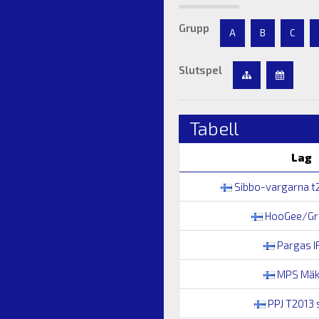
Grupp
A
B
C
Slutspel
Tabell
Lag
Sibbo-vargarna t2
HooGee/GrI
Pargas I
MPS Mäk
PPJ T2013 