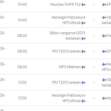
06-
14:40
HooGee/GrIFK YJ:2
-
EP
06-
Helsingin Palloseura
Si
14:40
-
HPS:Vihreä
kelta
06-
Sibbo-vargarna t2013
08:00
-
Pa
keltainen
06-
08:00
PPJ T2013 sininen
-
EP
06-
He
08:00
MPS Mäkinen
-
HPS:V
06-
Si
13:50
PPJ T2013 sininen
-
kelta
06-
Helsingin Palloseura
13:50
-
Ho
HPS:Vihreä
06-