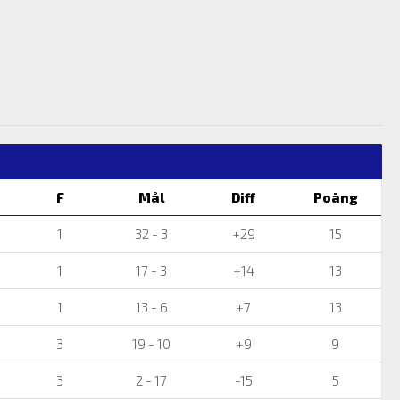
F
Mål
Diff
Poäng
1
32 - 3
+29
15
1
17 - 3
+14
13
1
13 - 6
+7
13
3
19 - 10
+9
9
3
2 - 17
-15
5