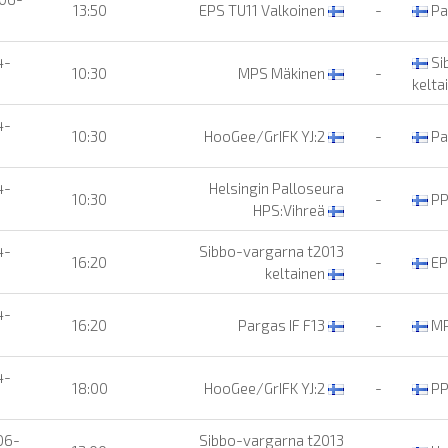
13:50
EPS TU11 Valkoinen
-
Pa
4-
Si
10:30
MPS Mäkinen
-
kelta
4-
10:30
HooGee/GrIFK YJ:2
-
Pa
4-
Helsingin Palloseura
10:30
-
PP
HPS:Vihreä
4-
Sibbo-vargarna t2013
16:20
-
EP
keltainen
4-
16:20
Pargas IF F13
-
MP
4-
18:00
HooGee/GrIFK YJ:2
-
PP
06-
Sibbo-vargarna t2013