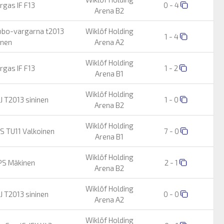
rgas IF F13
0 - 4
Arena B2
bbo-vargarna t2013
Wiklöf Holding
1 - 4
inen
Arena A2
Wiklöf Holding
rgas IF F13
1 - 2
Arena B1
Wiklöf Holding
J T2013 sininen
1 - 0
Arena B2
Wiklöf Holding
S TU11 Valkoinen
7 - 0
Arena B1
Wiklöf Holding
S Mäkinen
2 - 1
Arena B2
Wiklöf Holding
J T2013 sininen
0 - 0
Arena A2
Wiklöf Holding