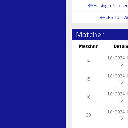
Helsingin Pallose
EPS TU11 Va
Matcher
Matchnr
Datum
Lör 2024-
14
15
Lör 2024-
15
15
Lör 2024-
16
15
Lör 2024-
69
15