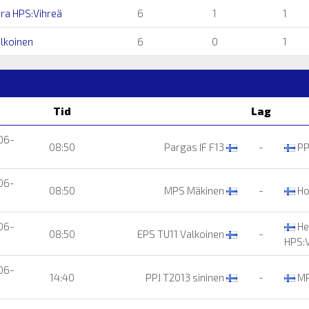
ura HPS:Vihreä
6
1
1
lkoinen
6
0
1
Tid
Lag
06-
08:50
Pargas IF F13
-
PP
06-
08:50
MPS Mäkinen
-
Ho
06-
He
08:50
EPS TU11 Valkoinen
-
HPS:V
06-
14:40
PPJ T2013 sininen
-
MP