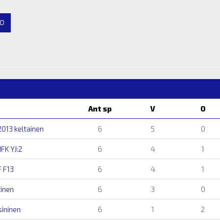
D
Ant sp
V
O
013 keltainen
6
5
0
FK YJ:2
6
4
1
F F13
6
4
1
inen
6
3
0
sininen
6
1
2