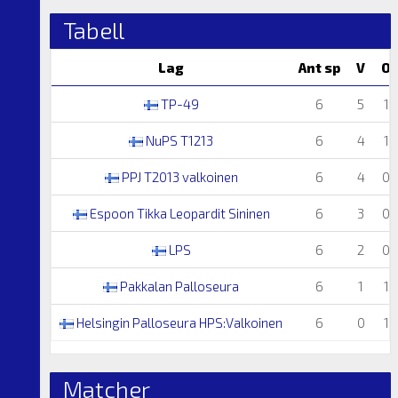
Tabell
Lag
Ant sp
V
O
TP-49
6
5
1
NuPS T1213
6
4
1
PPJ T2013 valkoinen
6
4
0
Espoon Tikka Leopardit Sininen
6
3
0
LPS
6
2
0
Pakkalan Palloseura
6
1
1
Helsingin Palloseura HPS:Valkoinen
6
0
1
Matcher