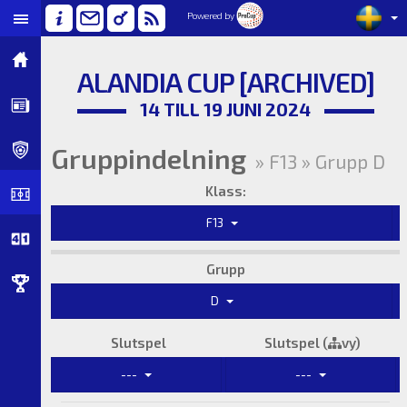
Powered by
ALANDIA CUP [ARCHIVED]
14 TILL 19 JUNI 2024
Gruppindelning
» F13 » Grupp D
Klass:
F13
Grupp
D
Slutspel
Slutspel (
vy)
---
---