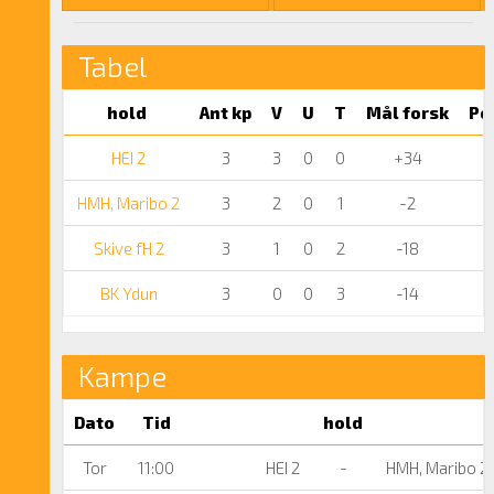
Tabel
hold
Ant kp
V
U
T
Mål forsk
Po
HEI 2
3
3
0
0
+34
HMH, Maribo 2
3
2
0
1
-2
Skive fH 2
3
1
0
2
-18
BK Ydun
3
0
0
3
-14
Kampe
Dato
Tid
hold
Tor
11:00
HEI 2
-
HMH, Maribo 2