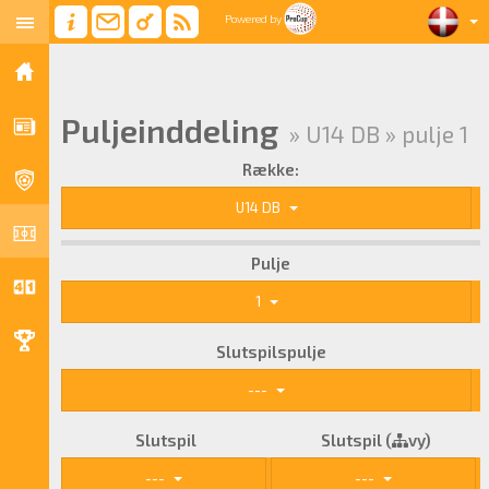
Powered by
Puljeinddeling
» U14 DB » pulje 1
Række:
U14 DB
Pulje
1
Slutspilspulje
---
Slutspil
Slutspil (
vy)
---
---