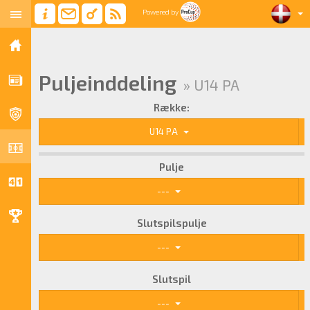
Powered by
Puljeinddeling
» U14 PA
Række:
U14 PA
Pulje
---
Slutspilspulje
---
Slutspil
---