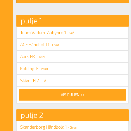
pulje 1
Team Vadum-Aabybro 1
- Grå
AGF Håndbold 1
- Hvid
Aars HK
- Hvid
Kolding IF
- hvid
Skive fH 2
- Blå
VIS PULJEN >>
pulje 2
Skanderborg Håndbold 1
- Grøn