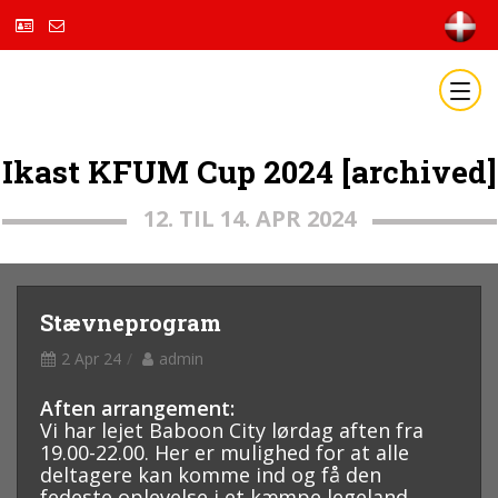
Ikast KFUM Cup 2024 [archived]
12. TIL 14. APR 2024
Stævneprogram
2 Apr 24
admin
Aften arrangement:
Vi har lejet Baboon City lørdag aften fra
19.00-22.00. Her er mulighed for at alle
deltagere kan komme ind og få den
fedeste oplevelse i et kæmpe legeland.