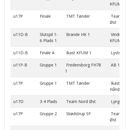
KFUM 1
u17P
Finale
TMT Tønder
Team No
Øst
u11D-B
Slutspil 1-
Brande HK 1
Vinding
6 Plads 1
KFUM 2
u11D-B
Finale A
Ikast KFUM 1
Lystrup IF
u11P-B
Gruppe 1
Fredensborg FH78
AB 1
1
u17P
Gruppe 1
TMT Tønder
Ikast KF
Håndbold
u17D
3-4 Plads
Team Nord Øst
Lyngby H
u17P
Gruppe 2
Skødstrup SF
Team No
Øst