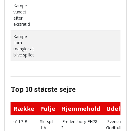
Kampe
vundet
efter
ekstratid
Kampe
som
mangler at
blive spillet
Top 10 største sejre
Række
Pulje
Hjemmehold
Udehol
u11P-B
Slutspil
Fredensborg FH78
Svenstrup
1 A
2
Godthåb IF 1