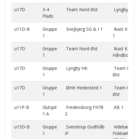
u17D
3-4
Team Nord Øst
Lyngby HK
Plads
u11D-B
Gruppe
Snejbjerg SG & I 1
Ikast KFUM
1
1
u17D
Gruppe
Team Nord Øst
Ikast KFUM
1
Håndbold
u17D
Gruppe
Lyngby HK
Team Nord
1
Øst
u17D
Gruppe
ØHK Hedensted 1
Team Nord
1
Øst
u11P-B
Slutspil
Fredensborg FH78
AB 1
1 A
2
u15D-B
Gruppe
Svenstrup Godthåb
Videbæk-
1
IF
Fiskbæk