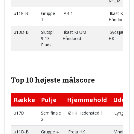
KFUM
u11P-B
Gruppe
AB 1
Ikast KFUM
1
Håndbold
u13D-B
Slutspil
Ikast KFUM
Sydsjælland
9-13
Håndbold
HK
Plads
Top 10 højeste målscore
Række
Pulje
Hjemmehold
Udeho
u17D
Semifinale
ØHK Hedensted 1
Lyngby H
2
u11D-B
Gruppe 4
Freja HK
Vinding