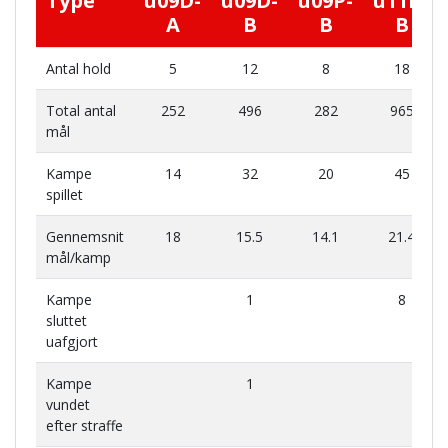
Type
u09D-
u09D-
u09P-
u11D-
A
B
B
B
Antal hold
5
12
8
18
Total antal
252
496
282
965
mål
Kampe
14
32
20
45
spillet
Gennemsnit
18
15.5
14.1
21.4
mål/kamp
Kampe
1
8
sluttet
uafgjort
Kampe
1
vundet
efter straffe