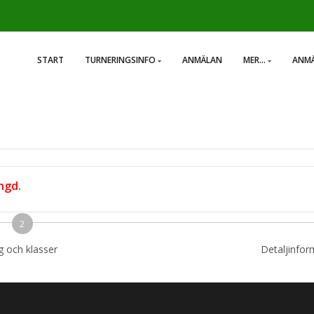
START
TURNERINGSINFO
ANMÄLAN
MER...
ANMÄ
ngd.
2
g och klasser
Detaljinfo