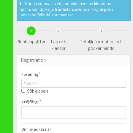
När du stansat in ett par bokstäver av klubbens
namn, kan du välja från listan. Eventuell tröjfärg och
landskod fylls då automatiskt i.
1
2
3
Klubbuppgifter
Lag och
Detaljinformation och
klasser
godkännande
Registration
*
Förening
Sök globalt
*
Tröjfärg:
Din ip-adress är: