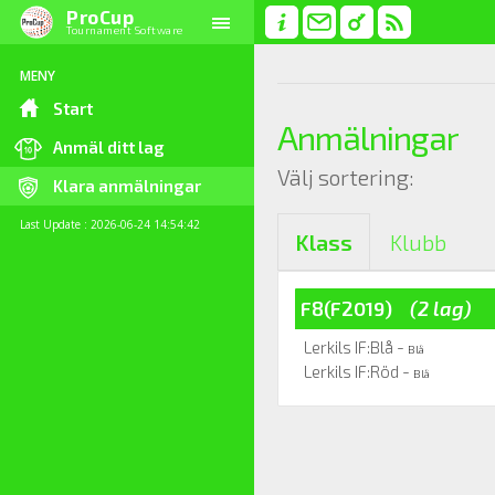
ProCup
Tournament Software
MENY
Start
Anmälningar
Anmäl ditt lag
Välj sortering:
Klara anmälningar
Last Update : 2026-06-24 14:54:42
Klass
Klubb
F8(F2019)
(2 lag)
Lerkils IF:Blå -
Blå
Lerkils IF:Röd -
Blå