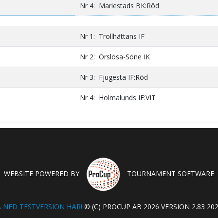
Nr 4: Mariestads BK:Röd
Nr 1: Trollhättans IF
Nr 2: Örslösa-Söne IK
Nr 3: Fjugesta IF:Röd
Nr 4: Holmalunds IF:VIT
WEBSITE POWERED BY
TOURNAMENT SOFTWARE
 NED TESTVERSION HÄR!
© (C) PROCUP AB 2026 VERSION 2.83 202