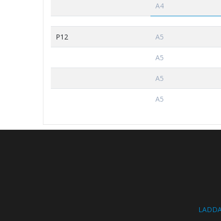
A4
P12
A5
A5
A5
A5
LADDA