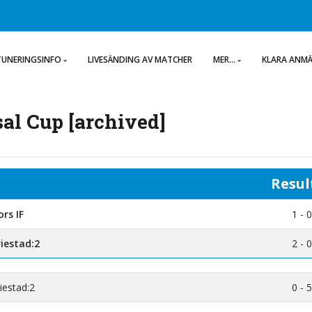
TUNERINGSINFO
LIVESÄNDING AV MATCHER
MER...
KLARA ANM
al Cup [archived]
Resul
rs IF
1 - 0
iestad:2
2 - 0
iestad:2
0 - 5