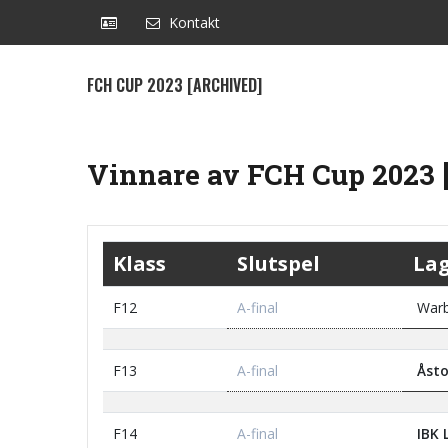
Kontakt
FCH CUP 2023 [ARCHIVED]
Vinnare av FCH Cup 2023 
Klass
Slutspel
La
F12
A-final
Warb
F13
A-final
Åsto
F14
A-final
IBK 