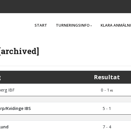
START
TURNERINGSINFO
KLARA ANMÄLN
[archived]
g
Resultat
erg IBF
0 - 1
es
rp/Kvidinge IBS
5 - 1
Lund
7 - 4