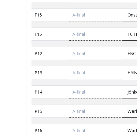
F15
A-final
Onsa
F16
A-final
FC H
P12
A-final
FBC 
P13
A-final
Höllv
P14
A-final
Jönkö
P15
A-final
Warb
P16
A-final
Warb