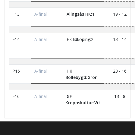
F13
A-final
Alingsås HK:1
19 - 12
F14
A-final
Hk lidköping:2
13 - 14
P16
A-final
HK
20 - 16
Bollebygd:Grön
F16
A-final
GF
13 - 8
Kroppskultur:Vit