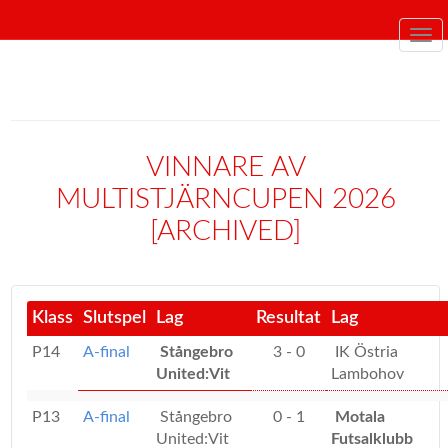
Tog
nav
VINNARE AV
MULTISTJÄRNCUPEN 2026
[ARCHIVED]
Klass
Slutspel
Lag
Resultat
Lag
P14
A-final
Stångebro
3 - 0
IK Östria
United:Vit
Lambohov
P13
A-final
Stångebro
0 - 1
Motala
United:Vit
Futsalklubb