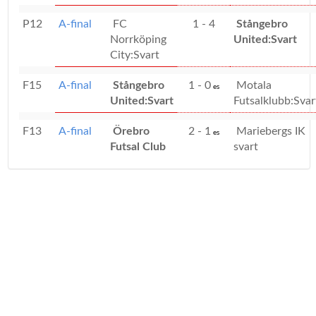
P12
A-final
FC
1 - 4
Stångebro
Norrköping
United:Svart
City:Svart
F15
A-final
Stångebro
1 - 0
Motala
es
United:Svart
Futsalklubb:Svar
F13
A-final
Örebro
2 - 1
Mariebergs IK
es
Futsal Club
svart