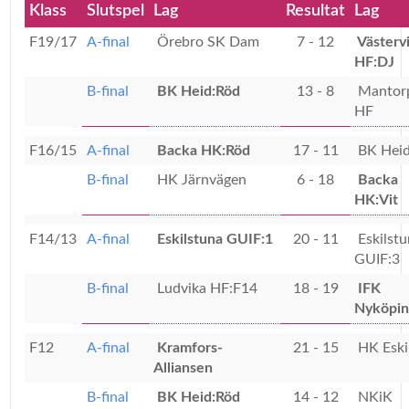
Klass
Slutspel
Lag
Resultat
Lag
F19/17
A-final
Örebro SK Dam
7 - 12
Västerv
HF:DJ
B-final
BK Heid:Röd
13 - 8
Mantorp
HF
F16/15
A-final
Backa HK:Röd
17 - 11
BK Heid
B-final
HK Järnvägen
6 - 18
Backa
HK:Vit
F14/13
A-final
Eskilstuna GUIF:1
20 - 11
Eskilstu
GUIF:3
B-final
Ludvika HF:F14
18 - 19
IFK
Nyköpin
F12
A-final
Kramfors-
21 - 15
HK Eski
Alliansen
B-final
BK Heid:Röd
14 - 12
NKiK