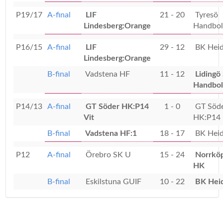
P19/17
A-final
LIF
21 - 20
Tyresö
Lindesberg:Orange
Handbol
P16/15
A-final
LIF
29 - 12
BK Hei
Lindesberg:Orange
B-final
Vadstena HF
11 - 12
Lidingö
Handbol
P14/13
A-final
GT Söder HK:P14
1 - 0
GT Söd
Vit
HK:P14 
B-final
Vadstena HF:1
18 - 17
BK Heid
P12
A-final
Örebro SK U
15 - 24
Norrköp
HK
B-final
Eskilstuna GUIF
10 - 22
BK Heid