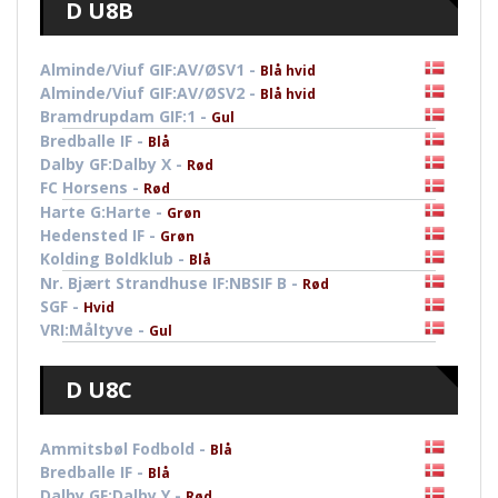
D U8B
Alminde/Viuf GIF:AV/ØSV1 -
Blå hvid
Alminde/Viuf GIF:AV/ØSV2 -
Blå hvid
Bramdrupdam GIF:1 -
Gul
Bredballe IF -
Blå
Dalby GF:Dalby X -
Rød
FC Horsens -
Rød
Harte G:Harte -
Grøn
Hedensted IF -
Grøn
Kolding Boldklub -
Blå
Nr. Bjært Strandhuse IF:NBSIF B -
Rød
SGF -
Hvid
VRI:Måltyve -
Gul
D U8C
Ammitsbøl Fodbold -
Blå
Bredballe IF -
Blå
Dalby GF:Dalby Y -
Rød