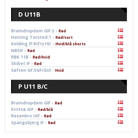
D U11B
Bramdrupdam GIF:2 -
Rød
Hatting Torsted:1 -
Rød/sort
Kolding IF:Kif/u10/ -
Hvid/blå shorts
NBSIF -
Rød
RBK 11B -
Rød/hvid
Skibet IF -
Rød
Søften GF:SGF/GUI -
Hvid
P U11 B/C
Bramdrupdam GIF -
Rød
Erritsø GIF -
Rød/blå
Resenbro UIF -
Rød
Spangsbjerg IF -
Rød