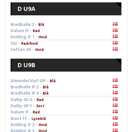
D U9A
Bredballe:3 -
Blå
Dalum IF -
Rød
Kolding IF 1 -
Hvid
SGI -
Rød/hvid
Søften GF -
Hvid
D U9B
Alminde/Viuf GIF -
Blå
Bredballe IF:2 -
Blå
Bredballe IF:4 -
Blå
Dalby GF:X -
Rød
Dalby GF:Y -
Sort
Dalum IF -
Rød
Ikast FC -
Lyseblå
Kolding IF 2 -
Hvid
Kolding IF 3 -
Hvid