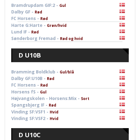
Bramdrupdam GIF:2 -
Gul
Dalby GF -
Rød
FC Horsens -
Rød
Harte G:Harte -
Grøn/hvid
Lund IF -
Rød
Sønderborg Fremad -
Rød og hvid
D U10B
Bramming Boldklub -
Gul/blå
Dalby GF:U10B -
Rød
FC Horsens -
Rød
Horsens fS -
Gul
Højvangskolen - Horsens:Mix -
Sort
Spangsbjerg IF -
Rød
Vinding SF:VSF1 -
Hvid
Vinding SF:VSF2 -
Hvid
D U10C