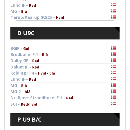
Lund IF -
Rød
MG -
Blå
Tarup/Paarup IF:525 -
Hvid
D U9C
BGIF -
Gul
Bredballe IF:1 -
Blå
Dalby GF -
Rød
Dalum IF -
Rød
Kolding IF 4 -
Hvid - blå
Lund IF -
Rød
MG -
Blå
MG:2 -
Blå
Nr. Bjært Strandhuse IF:1 -
Rød
SGI -
Rød/hvid
P U9 B/C