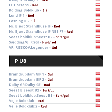
FC Horsens -
Rød
Kolding Boldklub -
Blå
Lund IF:1 -
Rød
Løsning IF -
Blå
Nr. Bjært Strandhuse IF -
Rød
Nr. Bjært Strandhuse IF:NBSIF7 -
Rød
Seest boldklub:Seest B2 -
Sort/gul
Sædding/G IF:SGI -
Hvid/rød
VRI RISSKOV:Legender -
Gul
P U8
Bramdrupdam GIF 1 -
Gul
Bramdrupdam GIF 2 -
Gul
Dalby GF:Dalby GF -
Rød
Seest B:Seest B2 -
Sort/gul
Seest boldklub:Seest B1 -
Sort/gul
Vejle Boldklub -
Rød
Vejle Boldklub:2 -
Rød