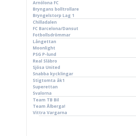
Arnölona FC
Bryngans bolltrollare
Bryngelstorp Lag 1
Chilladalen
FC Barcelona/Dansut
Fotbollsdrömmar
Långettan
Moonlight
PSG P-lund
Real Släbro
Sjösa United
Snabba kycklingar
Stigtomta åk1
Superettan
Svalorna
Team TB Bil
Team Ålberga!
Vittra Vargarna