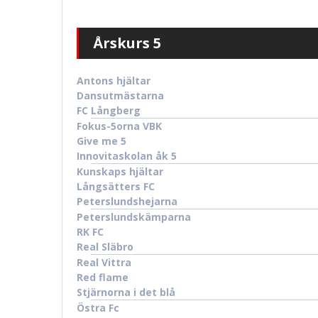
Årskurs 5
Antons hjältar
Dansutmästarna
FC Långberg
Fokus-5orna VBK
Give me 5
Innovitaskolan åk 5
Kunskaps hjältar
Långsätters FC
Peterslundshejarna
Peterslundskämparna
RK FC
Real Släbro
Real Vittra
Red flame
Stjärnorna i det blå
Östra Fc