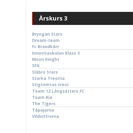
Årskurs 3
Bryngan Stars
Dream-team
Fc Brandkärr
Innovitaskolan Klass 3
Moon Knight
SFG
Släbro Stars
Starka Treorna
Stigtomtas treor
Team 12 Långsätters FC
Team Kia
The Tigers
Tåpajarna
Vildvittrorna