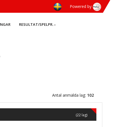
Powered by
INGAR
RESULTAT/SPELPR.
]
Antal anmälda lag:
102
(22 lag)