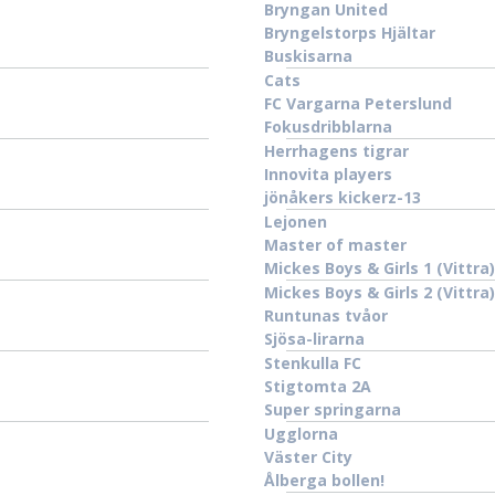
Bryngan United
Bryngelstorps Hjältar
Buskisarna
Cats
FC Vargarna Peterslund
Fokusdribblarna
Herrhagens tigrar
Innovita players
jönåkers kickerz-13
Lejonen
Master of master
Mickes Boys & Girls 1 (Vittra)
Mickes Boys & Girls 2 (Vittra)
Runtunas tvåor
Sjösa-lirarna
Stenkulla FC
Stigtomta 2A
Super springarna
Ugglorna
Väster City
Ålberga bollen!