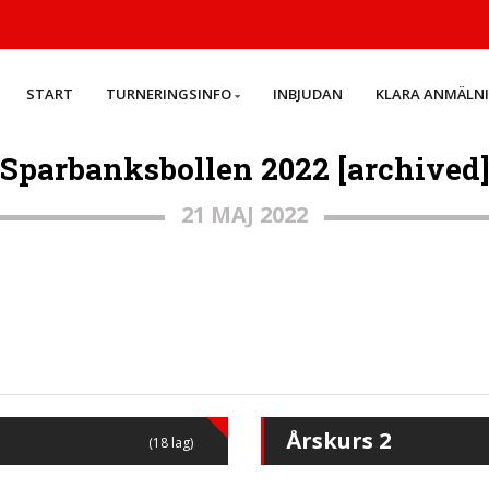
START
TURNERINGSINFO
INBJUDAN
KLARA ANMÄLN
Sparbanksbollen 2022 [archived
21 MAJ 2022
Årskurs 2
(18 lag)