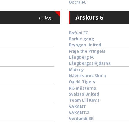
Östra FC
Årskurs 6
(16 lag)
Bafuni FC
Barbie gang
Bryngan United
Freja the Pringels
Långberg FC
Långbergsslöjdarna
Maikey
Nävekvarns Skola
Oxelö Tigers
RK-mästarna
Svalsta United
Team Lill Kev’s
VAKANT
VAKANT:2
Verdandi BK