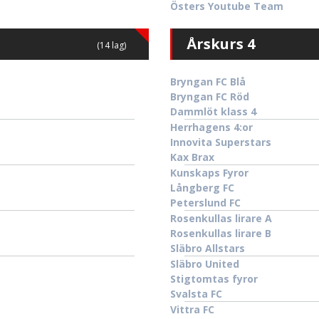
Östers Youtube Team
Årskurs 4
(14 lag)
Bryngan FC Blå
Bryngan FC Röd
Dammlöt klass 4
Herrhagens 4:or
Innovita Superstars
Kax Brax
Kunskaps Fyror
Långberg FC
Peterslund FC
Rosenkullas lirare A
Rosenkullas lirare B
Släbro Allstars
Släbro United
Stigtomtas fyror
Svalsta FC
Vittra FC