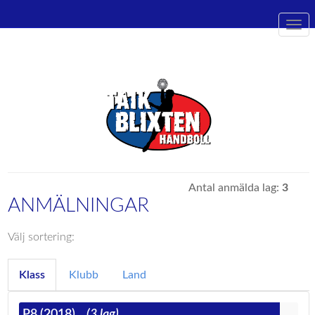
Togg
navi
Antal anmälda lag:
3
ANMÄLNINGAR
Välj sortering:
Klass
Klubb
Land
P8 (2018)
(3 lag)