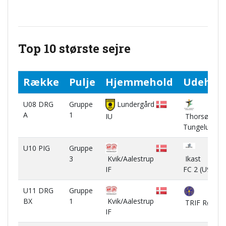
Top 10 største sejre
Række
Pulje
Hjemmehold
Udehol
U08 DRG
Gruppe
Lundergård
A
1
IU
Thorsø-
Tungelund IF
U10 PIG
Gruppe
3
Ikast
Kvik/Aalestrup
FC 2 (U9)
IF
U11 DRG
Gruppe
BX
1
Kvik/Aalestrup
TRIF Rønde
IF