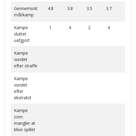
Gennemsnit
4.8
3.8
3.5
3.7
3.6
mål/kamp
Kampe
1
4
2
4
4
sluttet
uafgjort
Kampe
vundet
efter straffe
Kampe
vundet
efter
ekstratid
Kampe
som
mangler at
blive spillet