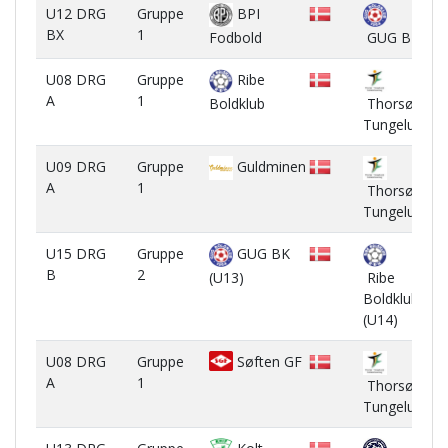
U12 DRG
Gruppe
BPI
BX
1
Fodbold
GUG BK
U08 DRG
Gruppe
Ribe
A
1
Boldklub
Thorsø-
Tungelund IF
U09 DRG
Gruppe
Guldminen
A
1
Thorsø-
Tungelund IF
U15 DRG
Gruppe
GUG BK
B
2
(U13)
Ribe
Boldklub
(U14)
U08 DRG
Gruppe
Søften GF
A
1
Thorsø-
Tungelund IF