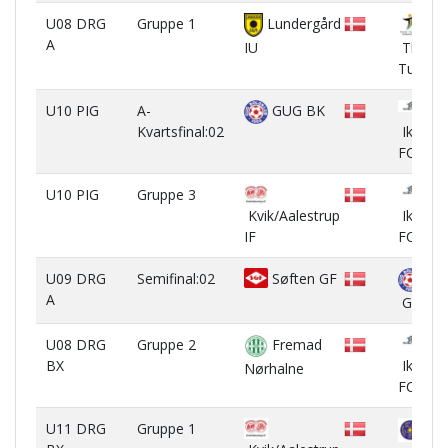
U08 DRG
Gruppe 1
Lundergård
A
IU
Thorsø
Tungelu
U10 PIG
A-
GUG BK
Kvartsfinal:02
Ikast
FC 2 (U
U10 PIG
Gruppe 3
Ikast
Kvik/Aalestrup
FC 2 (U
IF
U09 DRG
Semifinal:02
Søften GF
A
GUG B
U08 DRG
Gruppe 2
Fremad
BX
Ikast
Nørhalne
FC
U11 DRG
Gruppe 1