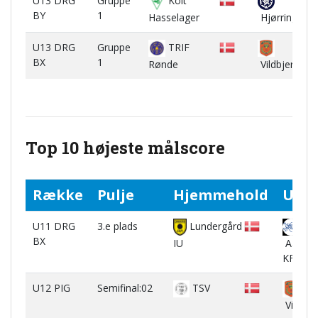
U13 DRG
Gruppe
Kolt
BY
1
Hasselager
Hjørring FK
U13 DRG
Gruppe
TRIF
BX
1
Rønde
Vildbjerg SF
Top 10 højeste målscore
Række
Pulje
Hjemmehold
Ude
U11 DRG
3.e plads
Lundergård
BX
IU
Aalbor
KFUM
U12 PIG
Semifinal:02
TSV
Vildbje