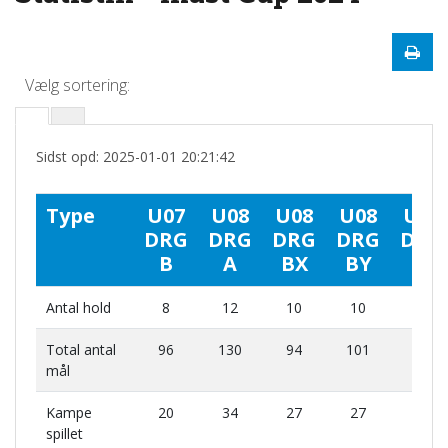
Vælg sortering:
Sidst opd: 2025-01-01 20:21:42
Type
U07
U08
U08
U08
U09
DRG
DRG
DRG
DRG
DRG
B
A
BX
BY
A
Antal hold
8
12
10
10
10
Total antal
96
130
94
101
98
mål
Kampe
20
34
27
27
27
spillet