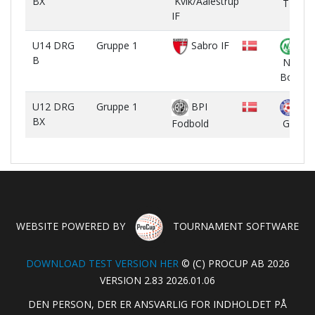
BX
Kvik/Aalestrup
TRIF R
IF
U14 DRG
Gruppe 1
Sabro IF
B
Nibe
Boldklu
U12 DRG
Gruppe 1
BPI
BX
Fodbold
GUG B
WEBSITE POWERED BY
TOURNAMENT SOFTWARE
DOWNLOAD TEST VERSION HER
© (C) PROCUP AB 2026
VERSION 2.83 2026.01.06
DEN PERSON, DER ER ANSVARLIG FOR INDHOLDET PÅ