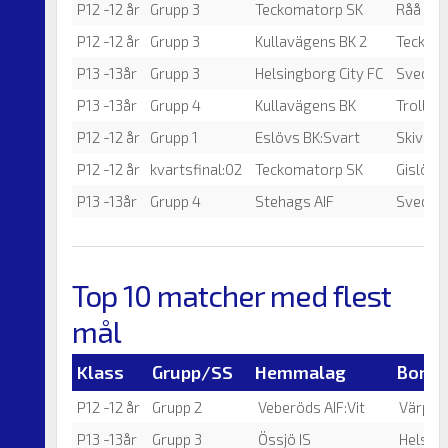
P12 -12 år
Grupp 3
Teckomatorp SK
Råå Idro
P12 -12 år
Grupp 3
Kullavägens BK 2
Teckom
P13 -13år
Grupp 3
Helsingborg City FC
Svedala 
P13 -13år
Grupp 4
Kullavägens BK
Trollenä
P12 -12 år
Grupp 1
Eslövs BK:Svart
Skivarp
P12 -12 år
kvartsfinal:02
Teckomatorp SK
Gislövs 
P13 -13år
Grupp 4
Stehags AIF
Svedala 
Top 10 matcher med flest
mål
Klass
Grupp/SS
Hemmalag
Borta
P12 -12 år
Grupp 2
Veberöds AIF:Vit
Värping
P13 -13år
Grupp 3
Össjö IS
Helsing