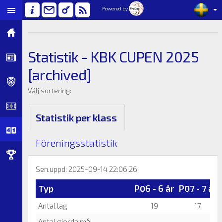
Powered by
Statistik - KBK CUPEN 2025
[archived]
Välj sortering:
Statistik per klass
Föreningsstatistik
Sen.uppd: 2025-09-14 22:06:26
Typ
P06 - 6 år
P07 - 7 år
Antal lag
19
17
Antal gjorda mål