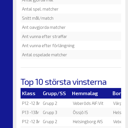
Antal spel. matcher
Snitt mål/match
Ant oavgjorda matcher
Ant vunna efter straffar
Ant vunna efter förlängning
Antal ospelade matcher
Top 10 största vinsterna
Klass
Grupp/SS
Hemmalag
Borta
P12 -12 år
Grupp 2
Veberöds AIF:Vit
Värpinge
P13 -13år
Grupp 3
Össjö IS
Helsing
P12 -12 år
Grupp 2
Helsingborg AIS
Veberöds