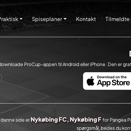
Praktisk
Spiseplaner
Kontakt
Tilmeldte
downloade ProCup-appen til Android eller iPhone. Den er grati
Nykøbing FC, Nykøbing F
å denne side er
for Pangea Pa
spørgsmål, bedes du kon