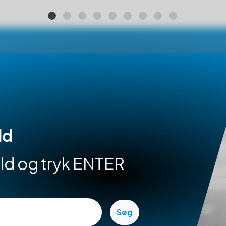
ld
hold og tryk ENTER
Søg