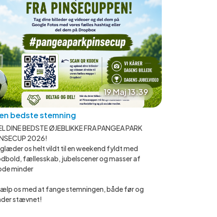
19 Maj 13:39
en bedste stemning
EL DINE BEDSTE ØJEBLIKKE FRA PANGEA PARK
INSECUP 2026!
 glæder os helt vildt til en weekend fyldt med
dbold, fællesskab, jubelscener og masser af
ode minder
ælp os med at fange stemningen, både før og
nder stævnet!