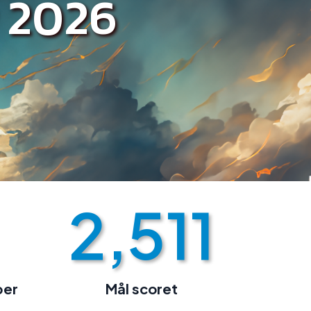
 2026
2,511
per
Mål scoret