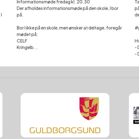
Informationsmøde fredag kl. 20.30
Ta
Der afholdes informationsmøde på den skole, I bor
på
I
på.
de
Bor I ikke på en skole, men ønsker at deltage, foregår
#
mødet på:
CELF
Hv
Kringelb...
- 
- 