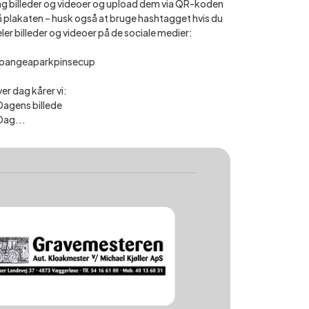
g billeder og videoer og upload dem via QR-koden
 plakaten – husk også at bruge hashtagget hvis du
ler billeder og videoer på de sociale medier:
pangeaparkpinsecup
er dag kårer vi:
Dagens billede
Dag...