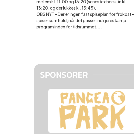
mellem kl. 11:00 og 13:20 (seneste check-in kl.
13:20, og der lukkes kl. 13:45).
OBS NYT - Der er ingen fast spiseplan for frokost – 
spiser som hold, når det passer ind i jeres kamp
program inden for tidsrummet....
SPONSORER