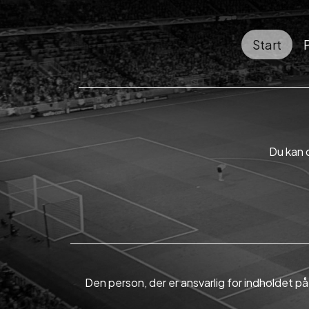
Start
Du kan 
Den person, der er ansvarlig for indholdet p