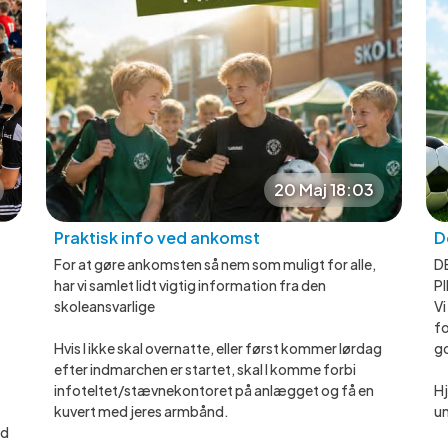
20 Maj 18:03
Praktisk info ved ankomst
D
For at gøre ankomsten så nem som muligt for alle,
D
har vi samlet lidt vigtig information fra den
P
skoleansvarlige
Vi
fo
Hvis I ikke skal overnatte, eller først kommer lørdag
g
efter indmarchen er startet, skal I komme forbi
infoteltet/stævnekontoret på anlægget og få en
Hj
kuvert med jeres armbånd.
u
ld