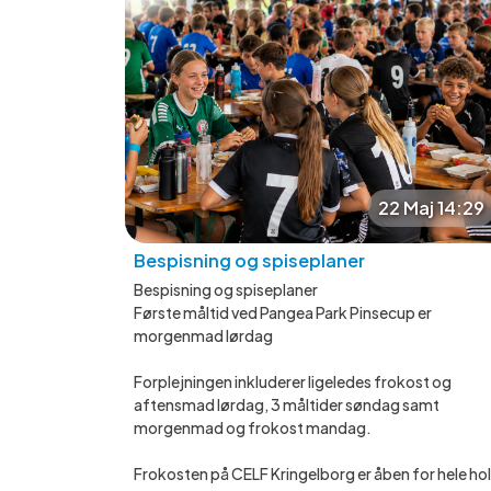
22 Maj 14:29
Bespisning og spiseplaner
Bespisning og spiseplaner
Første måltid ved Pangea Park Pinsecup er
morgenmad lørdag
Forplejningen inkluderer ligeledes frokost og
aftensmad lørdag, 3 måltider søndag samt
morgenmad og frokost mandag.
Frokosten på CELF Kringelborg er åben for hele ho