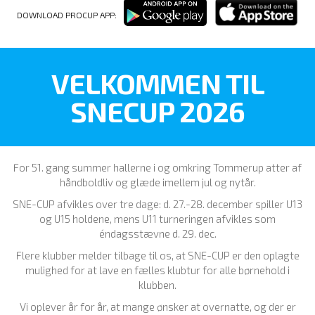
DOWNLOAD PROCUP APP:
VELKOMMEN TIL
SNECUP 2026
For 51. gang summer hallerne i og omkring Tommerup atter af
håndboldliv og glæde imellem jul og nytår.
SNE-CUP afvikles over tre dage: d. 27.-28. december spiller U13
og U15 holdene, mens U11 turneringen afvikles som
éndagsstævne d. 29. dec.
Flere klubber melder tilbage til os, at SNE-CUP er den oplagte
mulighed for at lave en fælles klubtur for alle børnehold i
klubben.
Vi oplever år for år, at mange ønsker at overnatte, og der er