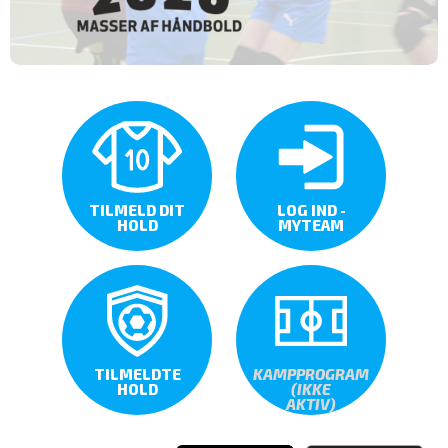
TILMELD DIT
LOG IND -
HOLD
MYTEAM
TILMELDTE
KAMPPROGRAM
HOLD
(IKKE
AKTIV)