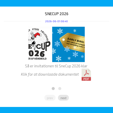
SNECUP 2026
2026-06-01 08:40
D
Så er invitationen til SneCup 2026 klar
Klik for at downloade dokumentet
prev
next