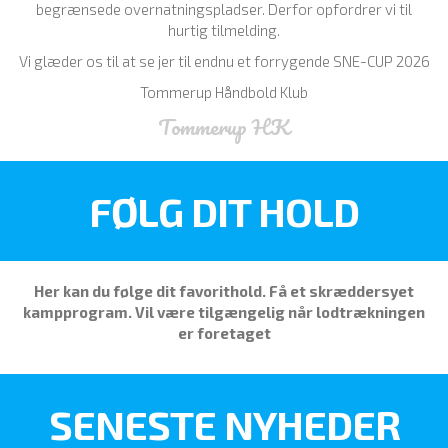
begrænsede overnatningspladser. Derfor opfordrer vi til
hurtig tilmelding.
Vi glæder os til at se jer til endnu et forrygende SNE-CUP 2026
Tommerup Håndbold Klub
Tommerup HK
FØLG DIT HOLD
Her kan du følge dit favorithold. Få et skræddersyet
kampprogram.
Vil være tilgængelig når lodtrækningen
er foretaget
SENESTE NYHEDER