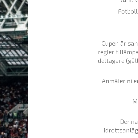
Fotbol
Cupen är san
regler tillämp
deltagare (gäl
Anmäler ni er
Me
Denna
idrottsanläg