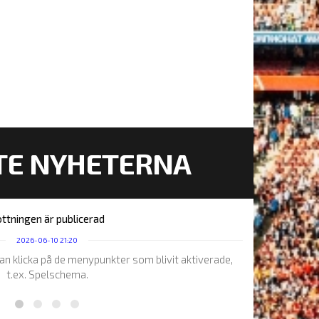
TE NYHETERNA
ttningen är publicerad
2026-06-10 21:20
kan klicka på de menypunkter som blivit aktiverade,
t.ex. Spelschema.