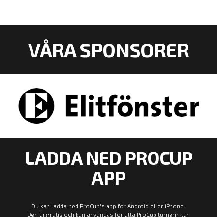
VÅRA SPONSORER
LADDA NED PROCUP
APP
Du kan ladda ned ProCup's app för Android eller iPhone.
Den är gratis och kan användas för alla ProCup turneringar.