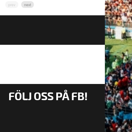
prev
next
FÖLJ OSS PÅ FB!