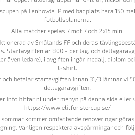
lscupen på Lenhovda IP med badplats bara 150 met
fotbollsplanerna.
Alla matcher spelas 7 mot 7 och 2x15 min.
ktionerad av Smålands FF och deras tävlingsbes
as. Startavgiften är 800:- per lag, och deltagaravg
ler även ledare), i avgiften ingår medalj, diplom o
t-shirt.
 och betalar startavgiften innan 31/3 lämnar vi 50
deltagaravgiften.
r info hittar ni under menyn på denna sida eller 
https://www.elitfonstercup.se/
 sommar kommer omfattande renoveringar göras 
gning. Vänligen respektera avspärrningar och föl