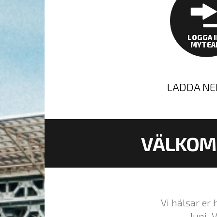
LOGGA I
MYTEA
LADDA NE
VÄLKOMM
Vi hälsar er 
Juni. 