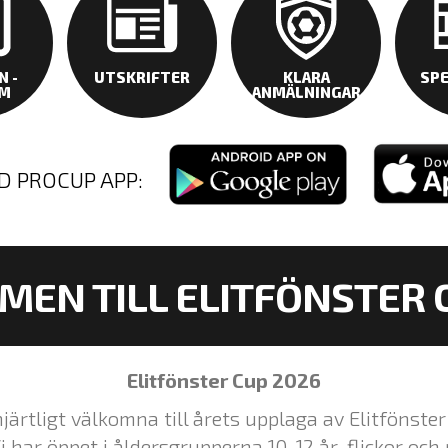
N -
UTSKRIFTER
KLARA
SP
M
ANMÄLNINGAR
D PROCUP APP:
EN TILL ELITFÖNSTER 
Elitfönster Cup 2026
hjärtligt välkomna till årets upplaga av Elitfönste
Vi har öppet i åldersgrupperna 10-12 år, flickor och 