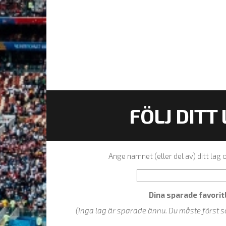
FÖLJ DITT
Ange namnet (eller del av) ditt lag
Dina sparade favorit
(Inga lag är sparade ännu. Du måste först s