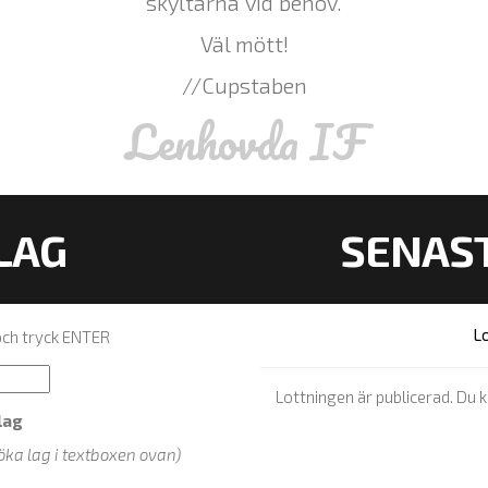
skyltarna vid behov.
Väl mött!
//Cupstaben
Lenhovda IF
 LAG
SENAS
Lo
 och tryck ENTER
Lottningen är publicerad. Du 
lag
öka lag i textboxen ovan)