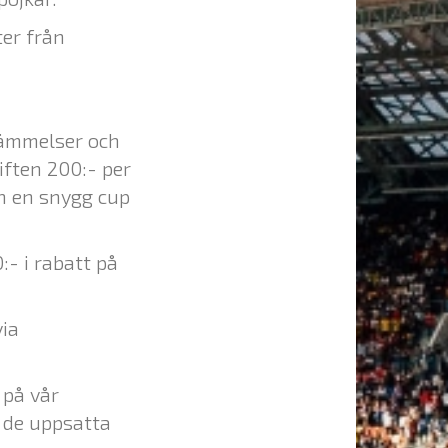
er från
tämmelser och
iften 200:- per
ch en snygg cup
:- i rabatt på
via
på vår
j de uppsatta