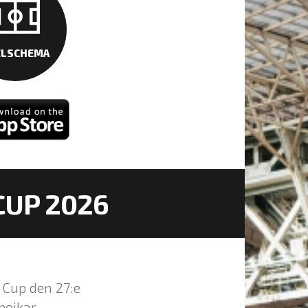
ELSCHEMA
CUP 2026
r Cup den 27:e
pojkar.