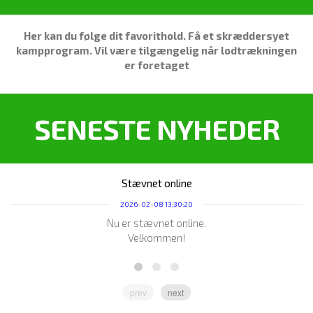
Her kan du følge dit favorithold. Få et skræddersyet
kampprogram.
Vil være tilgængelig når lodtrækningen
er foretaget
SENESTE NYHEDER
Stævnet online
2026-02-08 13:30:20
Nu er stævnet online.
D
Velkommen!
prev
next