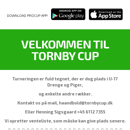
DOWNLOAD PROCUP APP:
VELKOMMEN TIL
TORNBY CUP
Turneringen er fuld tegnet, der er dog plads i U-17
Drenge og Piger,
og enkelte andre rækker.
Kontakt os på mail, haandbold@tornbycup.dk
Eller Henning Sigsgaard +45 6112 7355
Vi opretter venteliste, som måske kan give plads senere.
-0-0-0-0-0-0-0-0-0-0-0-0-0-0-0-0-0-0-0-0-0-0-0-0-0-