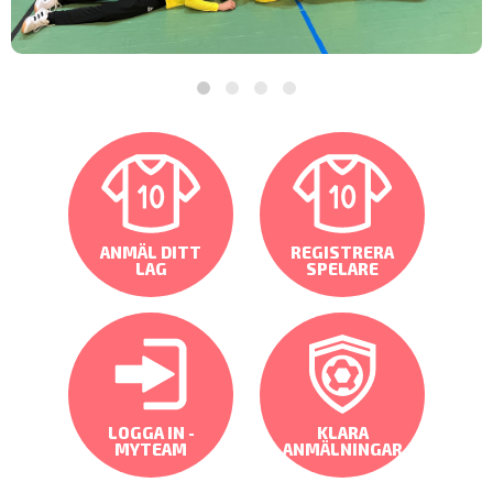
ANMÄL DITT
REGISTRERA
LAG
SPELARE
LOGGA IN -
KLARA
MYTEAM
ANMÄLNINGAR