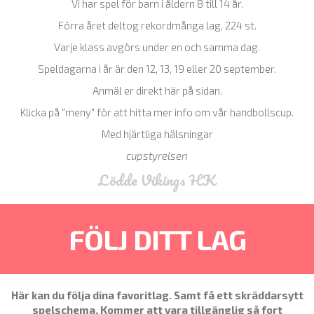
Vi har spel för barn i åldern 8 till 14 år.
Förra året deltog rekordmånga lag, 224 st.
Varje klass avgörs under en och samma dag.
Speldagarna i år är den 12, 13, 19 eller 20 september.
Anmäl er direkt här på sidan.
Klicka på "meny" för att hitta mer info om vår handbollscup.
Med hjärtliga hälsningar
cupstyrelsen
Lödde Vikings HK
FÖLJ DITT LAG
Här kan du följa dina favoritlag. Samt få ett skräddarsytt
spelschema.
Kommer att vara tillgänglig så fort