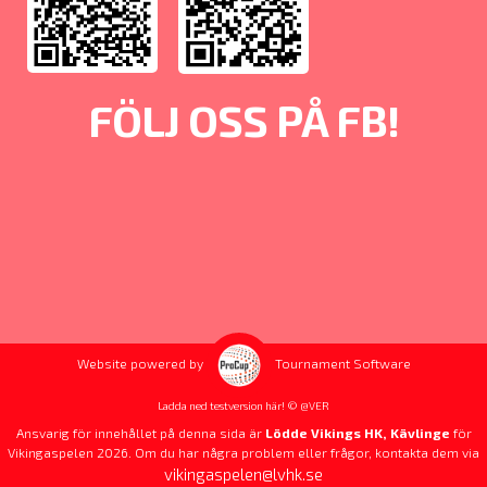
FÖLJ OSS PÅ FB!
Website powered by
Tournament Software
Ladda ned testversion här! © @VER
Ansvarig för innehållet på denna sida är
Lödde Vikings HK, Kävlinge
för
Vikingaspelen 2026. Om du har några problem eller frågor, kontakta dem via
vikingaspelen@lvhk.se