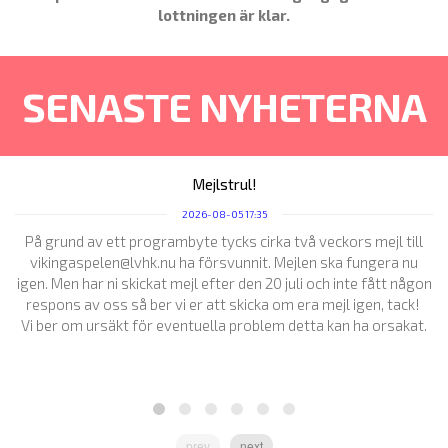
lottningen är klar.
SENASTE NYHETERNA
Mejlstrul!
2026-08-05 17:35
På grund av ett programbyte tycks cirka två veckors mejl till
vikingaspelen@lvhk.nu ha försvunnit. Mejlen ska fungera nu
igen. Men har ni skickat mejl efter den 20 juli och inte fått någon
respons av oss så ber vi er att skicka om era mejl igen, tack!
Vi ber om ursäkt för eventuella problem detta kan ha orsakat.
prev
next