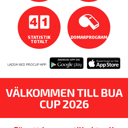
STATISTIK
DOMARPROGRAM
TOTALT
LADDA NED PROCUP APP:
VÄLKOMMEN TILL BUA
CUP 2026