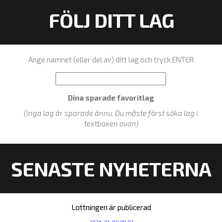
FÖLJ DITT LAG
Ange namnet (eller del av) ditt lag och tryck ENTER
Dina sparade favoritlag
(Inga lag är sparade ännu. Du måste först söka lag i
textboxen ovan)
SENASTE NYHETERNA
Lottningen är publicerad
2026-01-08 09:07