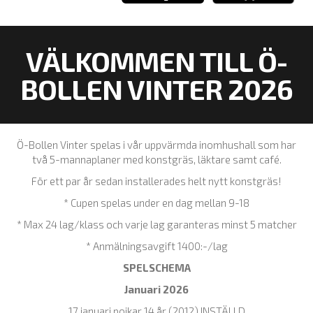
VÄLKOMMEN TILL Ö-
BOLLEN VINTER 2026
Ö-Bollen Vinter spelas i vår uppvärmda inomhushall som har
två 5-mannaplaner med konstgräs, läktare samt café.
För ett par år sedan installerades helt nytt konstgräs!
* Cupen spelas under en dag mellan 9-18
* Max 24 lag/klass och varje lag garanteras minst 5 matcher
* Anmälningsavgift 1400:-/lag
SPELSCHEMA
Januari 2026
17 januari pojkar 14 år (2012) INSTÄLLD