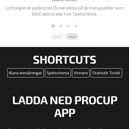
Lottningen är publicerad. Du kan klicka på de menypunkter som
blivit aktiverade, t.ex. Spelschema.
prev
next
SHORTCUTS
Klara anmälningar
Spelschema
Vinnare
Statistik Totalt
LADDA NED PROCUP
APP