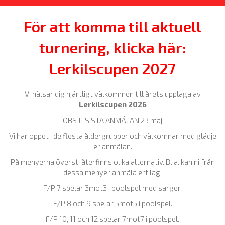
För att komma till aktuell
turnering, klicka här:
Lerkilscupen 2027
Vi hälsar dig hjärtligt välkommen till årets upplaga av
Lerkilscupen 2026
OBS !! SISTA ANMÄLAN 23 maj
Vi har öppet i de flesta åldergrupper och välkomnar med glädje
er anmälan.
På menyerna överst, återfinns olika alternativ. Bl.a. kan ni från
dessa menyer anmäla ert lag.
F/P 7 spelar 3mot3 i poolspel med sarger.
F/P 8 och 9 spelar 5mot5 i poolspel.
F/P 10, 11 och 12 spelar 7mot7 i poolspel.