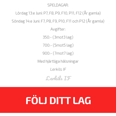
SPELDAGAR:
Lördag 13:e Juni: P7, F8, P9, F10, P11, F12 (År gamla)
Söndag 14:e Juni: F7, P8, F9, P10, F11 och P12 (År gamla)
Avgifter:
350:- (3mot3 lag)
700:- (5mot5 lag)
900:- (7mot7 lag)
Med hjärtliga hälsningar
Lerkils IF
Lerkils IF
FÖLJ DITT LAG