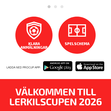
KLARA
SPELSCHEMA
ANMÄLNINGAR
LADDA NED PROCUP APP:
VÄLKOMMEN TILL
LERKILSCUPEN 2026