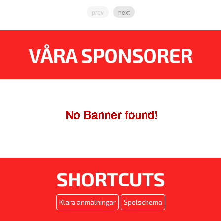
prev
next
VÅRA SPONSORER
SHORTCUTS
Klara anmälningar
Spelschema