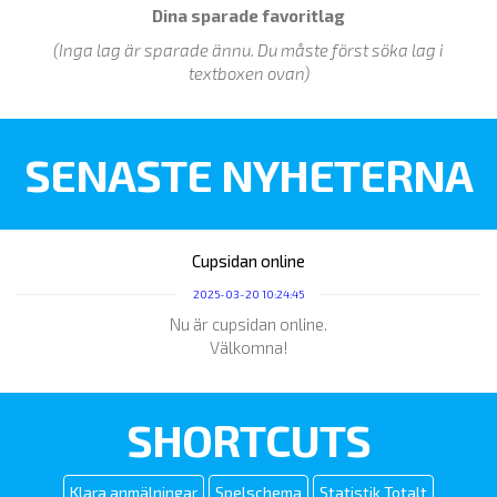
Dina sparade favoritlag
(Inga lag är sparade ännu. Du måste först söka lag i
textboxen ovan)
SENASTE NYHETERNA
Cupsidan online
2025-03-20 10:24:45
Nu är cupsidan online.
Välkomna!
SHORTCUTS
Klara anmälningar
Spelschema
Statistik Totalt