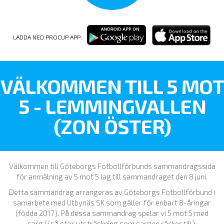
LADDA NED PROCUP APP:
VÄLKOMMEN TILL 5 MOT
5 - LEMMINGVALLEN
(ZON ÖSTER)
Välkommen till Göteborgs Fotbollförbunds sammandragssida
för anmälning av 5 mot 5 lag till sammandraget den 8 juni.
Detta sammandrag arrangeras av Göteborgs Fotbollförbund i
samarbete med Utbynäs SK som gäller för enbart 8-åringar
(födda 2017). På dessa sammandrag spelar vi 5 mot 5 med
sarg (i så stor utsträckning som sargen räcker till).