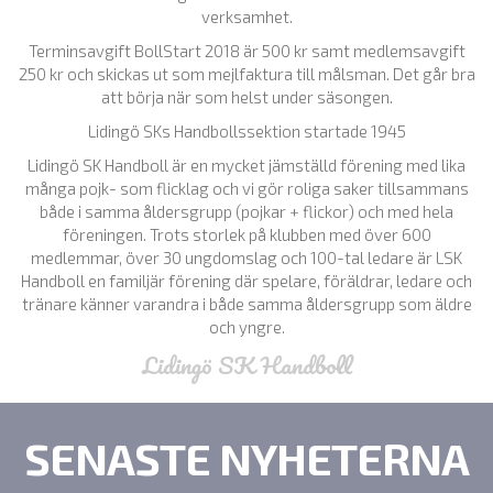
verksamhet.
Terminsavgift BollStart 2018 är 500 kr samt medlemsavgift
250 kr och skickas ut som mejlfaktura till målsman. Det går bra
att börja när som helst under säsongen.
Lidingö SKs Handbollssektion startade 1945
Lidingö SK Handboll är en mycket jämställd förening med lika
många pojk- som flicklag och vi gör roliga saker tillsammans
både i samma åldersgrupp (pojkar + flickor) och med hela
föreningen. Trots storlek på klubben med över 600
medlemmar, över 30 ungdomslag och 100-tal ledare är LSK
Handboll en familjär förening där spelare, föräldrar, ledare och
tränare känner varandra i både samma åldersgrupp som äldre
och yngre.
Lidingö SK Handboll
SENASTE NYHETERNA